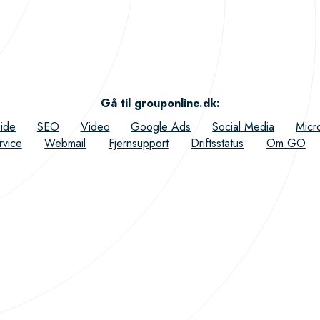
Gå til grouponline.dk
:
ide
SEO
Video
Google Ads
Social Media
Micr
rvice
Webmail
Fjernsupport
Driftsstatus
Om GO